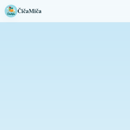
ČičaMiča