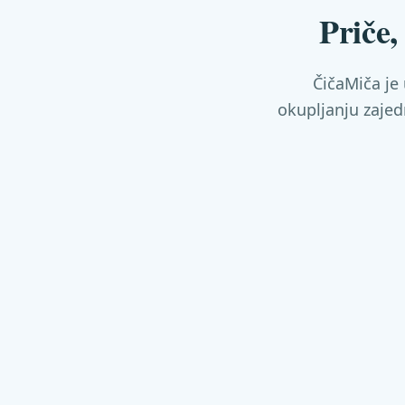
Priče
ČičaMiča je
okupljanju zajed