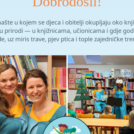
Dobrodošli!
šte u kojem se djeca i obitelji okupljaju oko knji
u prirodi — u knjižnicama, učionicama i gdje god
, uz miris trave, pjev ptica i tople zajedničke tr