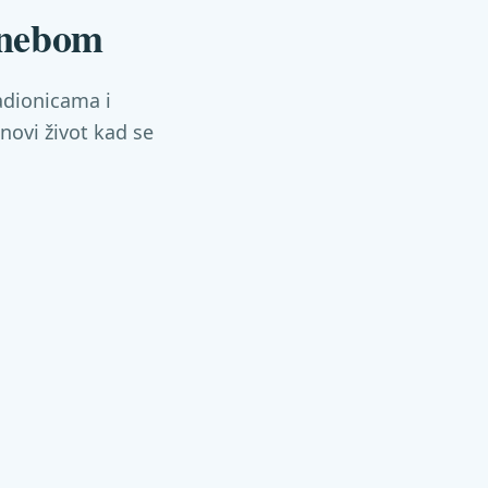
 nebom
adionicama i
novi život kad se