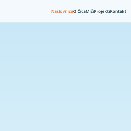
Naslovnica
O ČičaMiči
Projekti
Kontakt