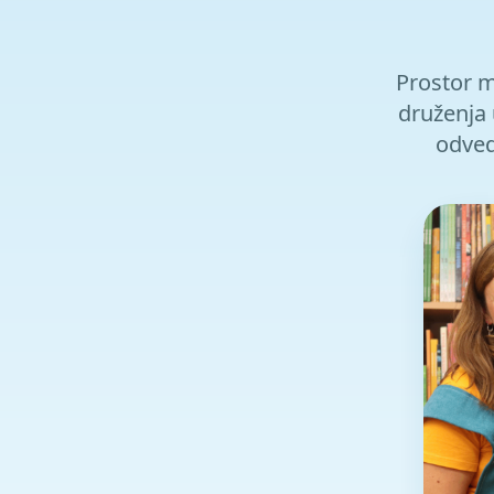
Prostor ma
druženja 
odvede